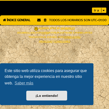
Ir a
ÍNDICE GENERAL
TODOS LOS HORARIOS SON
UTC+01:00
AÇIEEED! STYLE BY
IAN BRADLEY
DESARROLLADO POR
PHPBB
® FORUM SOFTWARE © PHPBB LIMITED
TRADUCCIÓN AL ESPAÑOL POR
PHPBB ESPAÑA
PRIVACIDAD
|
CONDICIONES
Este sitio web utiliza cookies para asegurar que
obtenga la mejor experiencia en nuestro sitio
web.
Saber más
¡Lo entiendo!