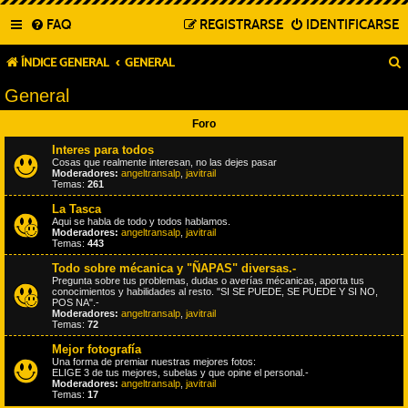
FAQ
REGISTRARSE
IDENTIFICARSE
ÍNDICE GENERAL
GENERAL
General
Foro
Interes para todos
Cosas que realmente interesan, no las dejes pasar
Moderadores:
angeltransalp
,
javitrail
Temas:
261
La Tasca
Aqui se habla de todo y todos hablamos.
Moderadores:
angeltransalp
,
javitrail
Temas:
443
Todo sobre mécanica y "ÑAPAS" diversas.-
Pregunta sobre tus problemas, dudas o averías mécanicas, aporta tus
conocimientos y habilidades al resto. "SI SE PUEDE, SE PUEDE Y SI NO,
POS NA".-
Moderadores:
angeltransalp
,
javitrail
Temas:
72
Mejor fotografía
Una forma de premiar nuestras mejores fotos:
ELIGE 3 de tus mejores, subelas y que opine el personal.-
Moderadores:
angeltransalp
,
javitrail
Temas:
17