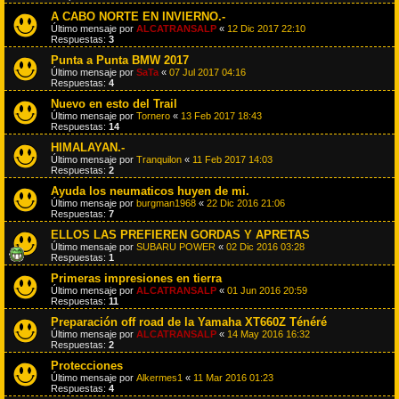
A CABO NORTE EN INVIERNO.-
Último mensaje por
ALCATRANSALP
«
12 Dic 2017 22:10
Respuestas:
3
Punta a Punta BMW 2017
Último mensaje por
SaTa
«
07 Jul 2017 04:16
Respuestas:
4
Nuevo en esto del Trail
Último mensaje por
Tornero
«
13 Feb 2017 18:43
Respuestas:
14
HIMALAYAN.-
Último mensaje por
Tranquilon
«
11 Feb 2017 14:03
Respuestas:
2
Ayuda los neumaticos huyen de mi.
Último mensaje por
burgman1968
«
22 Dic 2016 21:06
Respuestas:
7
ELLOS LAS PREFIEREN GORDAS Y APRETAS
Último mensaje por
SUBARU POWER
«
02 Dic 2016 03:28
Respuestas:
1
Primeras impresiones en tierra
Último mensaje por
ALCATRANSALP
«
01 Jun 2016 20:59
Respuestas:
11
Preparación off road de la Yamaha XT660Z Ténéré
Último mensaje por
ALCATRANSALP
«
14 May 2016 16:32
Respuestas:
2
Protecciones
Último mensaje por
Alkermes1
«
11 Mar 2016 01:23
Respuestas:
4