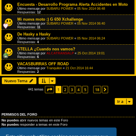
Encuesta - Desarrollo Programa Alerta Accidentes en Moto
Último mensaje por
SUBARU POWER
«
05 Nov 2014 06:48
Respuestas:
12
Mi nueva moto :) G 650 Xchallenge
Último mensaje por
SUBARU POWER
«
05 Nov 2014 06:40
Respuestas:
11
De Hasky a Hasky
Último mensaje por
SUBARU POWER
«
05 Nov 2014 06:24
Respuestas:
4
STELLA ¿Cuando nos vamos?
Último mensaje por
ALCATRANSALP
«
25 Oct 2014 19:01
Respuestas:
6
VACASBURRAS OFF ROAD
Último mensaje por
Tranquilon
«
21 Oct 2014 16:44
Respuestas:
2
Nuevo Tema
Página
1
de
18
1
2
3
4
5
18
Siguiente
441 temas
…
Ir a
PERMISOS DEL FORO
No puedes
abrir nuevos temas en este Foro
No puedes
responder a temas en este Foro
No puedes
editar sus mensajes en este Foro
No puedes
borrar sus mensajes en este Foro