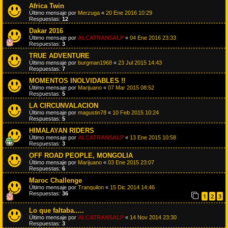
Africa Twin
Último mensaje por
Merzuga
«
20 Ene 2016 10:29
Respuestas:
12
Dakar 2016
Último mensaje por
ALCATRANSALP
«
04 Ene 2016 23:33
Respuestas:
3
TRUE ADVENTURE
Último mensaje por
burgman1968
«
23 Jul 2015 14:43
Respuestas:
7
MOMENTOS INOLVIDABLES !!
Último mensaje por
Marijuano
«
07 Mar 2015 08:52
Respuestas:
5
LA CIRCUNVALACION
Último mensaje por
magustin78
«
10 Feb 2015 10:24
Respuestas:
5
HIMALAYAN RIDERS
Último mensaje por
ALCATRANSALP
«
13 Ene 2015 10:58
Respuestas:
3
OFF ROAD PEOPLE, MONGOLIA
Último mensaje por
Marijuano
«
03 Ene 2015 23:07
Respuestas:
6
Maroc Challenge
Último mensaje por
Tranquilon
«
15 Dic 2014 14:46
Respuestas:
36
1
2
3
Lo que faltaba.....
Último mensaje por
ALCATRANSALP
«
14 Nov 2014 23:30
Respuestas:
3