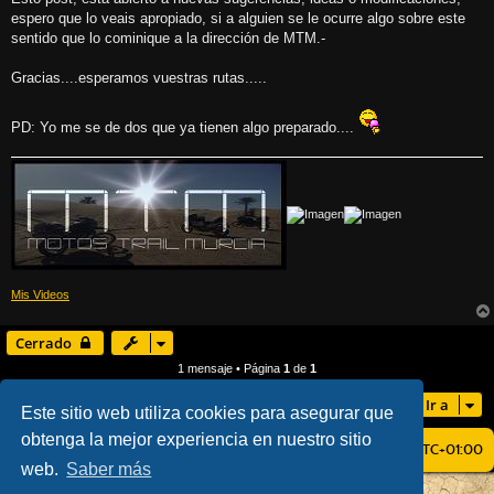
espero que lo veais apropiado, si a alguien se le ocurre algo sobre este
sentido que lo cominique a la dirección de MTM.-
Gracias....esperamos vuestras rutas.....
PD: Yo me se de dos que ya tienen algo preparado....
Mis Videos
Cerrado
1 mensaje • Página
1
de
1
Ir a
Este sitio web utiliza cookies para asegurar que
obtenga la mejor experiencia en nuestro sitio
ÍNDICE GENERAL
TODOS LOS HORARIOS SON
UTC+01:00
web.
Saber más
AÇIEEED! STYLE BY
IAN BRADLEY