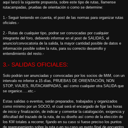
aqui lanzó la siguiente propuesta, sobre este tipo de rutas, llamense
rutacampadas, pruebas de orientación o como se determine:
1.- Seguir teniendo en cuenta, el post de las normas para organizar rutas
oficiales.-
2.- Rutas de cualquier tipo, podrar ser convocadas por cualquier
integrante del foro, debiendo informar en el post de SALIDAS, el
anuncio/convocatoria de la salida, la mayor cantidad posible de datos e
información posible sobre la ruta, para su correcto desarrollo y
entendimiento del resto.-
3.- SALIDAS OFICIALES:
Solo podrán ser anunciadas y convocadas por los socios de MtM, con un
intervalo no inferior a 15 días, PRUEBAS DE ORIENTACIÓN, NON
STOP, VIAJES, RUTACAMPADAS, así como cualquier otra SALIDA que
se organice…..etc.-
Estas salidas o eventos, serán preparados, trabajados y organizados
como mínimo por un SOCIO, el cual será el encargado de fijar las horas
de inicio y finalización, de indicar y comentar la catalogación, exigencia y
dificultad del trazado de la ruta, de su diseño así como de la elección de
los KM totales a recorrer, fijando en su caso si fuese preciso los puntos
de reagrupamiento sobre la ruta o en su caso un punto final de encuentro