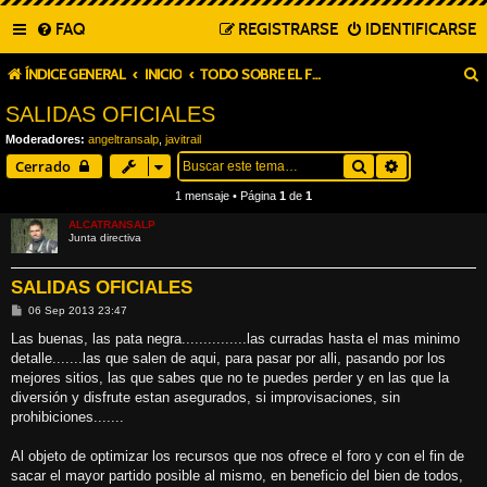
FAQ
REGISTRARSE
IDENTIFICARSE
ÍNDICE GENERAL
INICIO
TODO SOBRE EL FORO (OBLIGADA LECTURA)
SALIDAS OFICIALES
Moderadores:
angeltransalp
,
javitrail
Buscar
Búsqueda a
Cerrado
1 mensaje • Página
1
de
1
ALCATRANSALP
Junta directiva
SALIDAS OFICIALES
M
06 Sep 2013 23:47
e
n
Las buenas, las pata negra...............las curradas hasta el mas minimo
s
detalle.......las que salen de aqui, para pasar por alli, pasando por los
a
j
mejores sitios, las que sabes que no te puedes perder y en las que la
e
diversión y disfrute estan asegurados, si improvisaciones, sin
prohibiciones.......
Al objeto de optimizar los recursos que nos ofrece el foro y con el fin de
sacar el mayor partido posible al mismo, en beneficio del bien de todos,