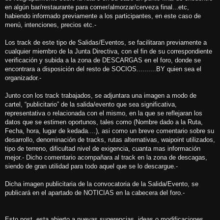
en algún bar/restaurante para comer/almorzar/cerveza final...etc,
habiendo informado previamente a los participantes, en este caso de
menú, intenciones, precios etc.-
Los track de este tipo de Salidas/Eventos, se facilitaran previamente a
cualquier miembro de la Junta Directiva, con el fin de su correspondiente
verificación y subida a la zona de DESCARGAS en el foro, donde se
encontrara a disposición del resto de SOCIOS..........BY quien sea el
organizador.-
Junto con los track trabajados, se adjuntara una imagen a modo de
cartel, “publicitario” de la salida/evento que sea significativa,
representativa o relacionada con el mismo, en la que se reflejaran los
datos que se estimen oportunos, tales como (Nombre dado a la Ruta,
Fecha, hora, lugar de kedada....), asi como un breve comentario sobre su
desarrollo, denominación de tracks, rutas alternativas, waipoint utilizados,
tipo de terreno, dificultad nivel de exigencia, cuanta mas información
mejor.- Dicho comentario acompañara al track en la zona de descagas,
siendo de gran utilidad para todo aquel que se lo descargue.-
Dicha imagen publicitaria de la convocatoria de la Salida/Evento, se
publicará en el apartado de NOTICIAS en la cabecera del foro.-
Esto post, esta abierto a nuevas sugerencias, ideas o modificaciones,