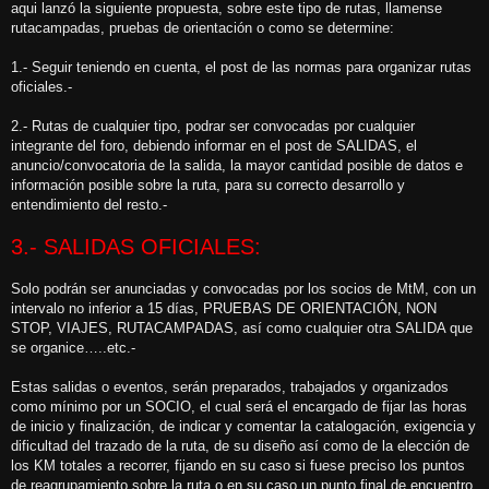
aqui lanzó la siguiente propuesta, sobre este tipo de rutas, llamense
rutacampadas, pruebas de orientación o como se determine:
1.- Seguir teniendo en cuenta, el post de las normas para organizar rutas
oficiales.-
2.- Rutas de cualquier tipo, podrar ser convocadas por cualquier
integrante del foro, debiendo informar en el post de SALIDAS, el
anuncio/convocatoria de la salida, la mayor cantidad posible de datos e
información posible sobre la ruta, para su correcto desarrollo y
entendimiento del resto.-
3.- SALIDAS OFICIALES:
Solo podrán ser anunciadas y convocadas por los socios de MtM, con un
intervalo no inferior a 15 días, PRUEBAS DE ORIENTACIÓN, NON
STOP, VIAJES, RUTACAMPADAS, así como cualquier otra SALIDA que
se organice…..etc.-
Estas salidas o eventos, serán preparados, trabajados y organizados
como mínimo por un SOCIO, el cual será el encargado de fijar las horas
de inicio y finalización, de indicar y comentar la catalogación, exigencia y
dificultad del trazado de la ruta, de su diseño así como de la elección de
los KM totales a recorrer, fijando en su caso si fuese preciso los puntos
de reagrupamiento sobre la ruta o en su caso un punto final de encuentro