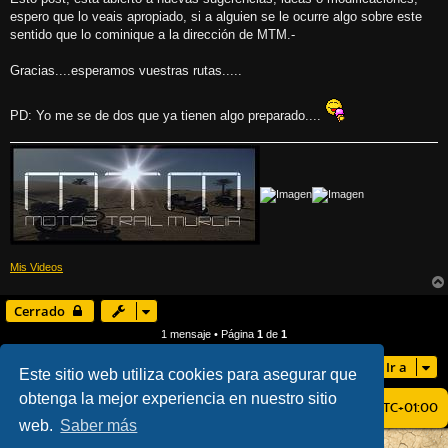
espero que lo veais apropiado, si a alguien se le ocurre algo sobre este
sentido que lo cominique a la dirección de MTM.-
Gracias....esperamos vuestras rutas.....
PD: Yo me se de dos que ya tienen algo preparado....
Mis Videos
Cerrado
1 mensaje • Página
1
de
1
Ir a
Este sitio web utiliza cookies para asegurar que
obtenga la mejor experiencia en nuestro sitio
ÍNDICE GENERAL
TODOS LOS HORARIOS SON
UTC+01:00
web.
Saber más
AÇIEEED! STYLE BY
IAN BRADLEY