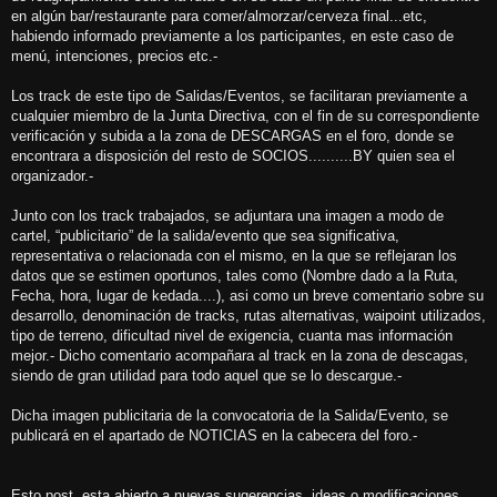
en algún bar/restaurante para comer/almorzar/cerveza final...etc,
habiendo informado previamente a los participantes, en este caso de
menú, intenciones, precios etc.-
Los track de este tipo de Salidas/Eventos, se facilitaran previamente a
cualquier miembro de la Junta Directiva, con el fin de su correspondiente
verificación y subida a la zona de DESCARGAS en el foro, donde se
encontrara a disposición del resto de SOCIOS..........BY quien sea el
organizador.-
Junto con los track trabajados, se adjuntara una imagen a modo de
cartel, “publicitario” de la salida/evento que sea significativa,
representativa o relacionada con el mismo, en la que se reflejaran los
datos que se estimen oportunos, tales como (Nombre dado a la Ruta,
Fecha, hora, lugar de kedada....), asi como un breve comentario sobre su
desarrollo, denominación de tracks, rutas alternativas, waipoint utilizados,
tipo de terreno, dificultad nivel de exigencia, cuanta mas información
mejor.- Dicho comentario acompañara al track en la zona de descagas,
siendo de gran utilidad para todo aquel que se lo descargue.-
Dicha imagen publicitaria de la convocatoria de la Salida/Evento, se
publicará en el apartado de NOTICIAS en la cabecera del foro.-
Esto post, esta abierto a nuevas sugerencias, ideas o modificaciones,