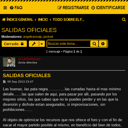
FAQ
REGISTRARSE
IDENTIFICARSE
ÍNDICE GENERAL
INICIO
TODO SOBRE EL FORO (OBLIGADA LECTURA)
SALIDAS OFICIALES
Moderadores:
angeltransalp
,
javitrail
Buscar
Búsqueda a
Cerrado
1 mensaje • Página
1
de
1
ALCATRANSALP
Junta directiva
SALIDAS OFICIALES
M
06 Sep 2013 23:47
e
n
Las buenas, las pata negra...............las curradas hasta el mas minimo
s
detalle.......las que salen de aqui, para pasar por alli, pasando por los
a
j
mejores sitios, las que sabes que no te puedes perder y en las que la
e
diversión y disfrute estan asegurados, si improvisaciones, sin
prohibiciones.......
Al objeto de optimizar los recursos que nos ofrece el foro y con el fin de
sacar el mayor partido posible al mismo, en beneficio del bien de todos,