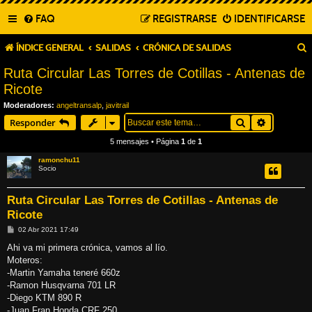
FAQ
REGISTRARSE
IDENTIFICARSE
ÍNDICE GENERAL
SALIDAS
CRÓNICA DE SALIDAS
Ruta Circular Las Torres de Cotillas - Antenas de
Ricote
Moderadores:
angeltransalp
,
javitrail
Buscar
Búsqueda
Responder
5 mensajes • Página
1
de
1
ramonchu11
Socio
Ruta Circular Las Torres de Cotillas - Antenas de
Ricote
M
02 Abr 2021 17:49
e
n
Ahi va mi primera crónica, vamos al lío.
s
Moteros:
a
j
-Martin Yamaha teneré 660z
e
-Ramon Husqvarna 701 LR
-Diego KTM 890 R
-Juan Fran Honda CRF 250