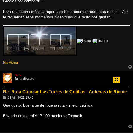
Gracias por compartir...
a
j
e
Para una buena crónica importante tener cuantas más fotos mejor.... Así
te recuerdan esos momentos picantones que tanto nos gustan...
Mis Videos
SaTa
Junta directiva
Re: Ruta Circular Las Torres de Cotillas - Antenas de Ricote
M
03 Abr 2021 15:49
e
n
Que gusto, buena gente, buena ruta y mejor crónica
s
a
j
Enviado desde mi ALP-L09 mediante Tapatalk
e