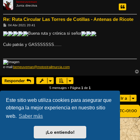
bemeuveman
Junta directiva
Re: Ruta Circular Las Torres de Cotillas - Antenas de Ricote
M
04 Abr 2021 20:41
e
n
Buena ruta y crónica si señor
s
a
j
Culo patrás y GASSSSSSS......
e
e-mail:
bemeuveman@motostrailmurcia.com
Responder
5 mensajes • Página
1
de
1
Ir a
Este sitio web utiliza cookies para asegurar que
obtenga la mejor experiencia en nuestro sitio
ÍNDICE GENERAL
TODOS LOS HORARIOS SON
UTC+01:00
web.
Saber más
AÇIEEED! STYLE BY
IAN BRADLEY
DESARROLLADO POR
PHPBB
® FORUM SOFTWARE © PHPBB LIMITED
¡Lo entiendo!
TRADUCCIÓN AL ESPAÑOL POR
PHPBB ESPAÑA
PRIVACIDAD
|
CONDICIONES