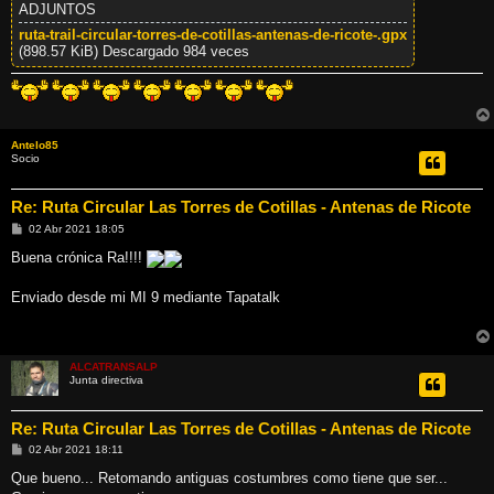
ADJUNTOS
ruta-trail-circular-torres-de-cotillas-antenas-de-ricote-.gpx
(898.57 KiB) Descargado 984 veces
Antelo85
Socio
Re: Ruta Circular Las Torres de Cotillas - Antenas de Ricote
M
02 Abr 2021 18:05
e
n
Buena crónica Ra!!!!
s
a
j
Enviado desde mi MI 9 mediante Tapatalk
e
ALCATRANSALP
Junta directiva
Re: Ruta Circular Las Torres de Cotillas - Antenas de Ricote
M
02 Abr 2021 18:11
e
n
Que bueno... Retomando antiguas costumbres como tiene que ser...
s