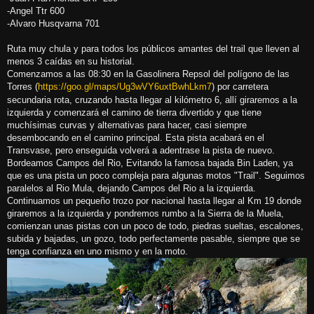
-Angel Ttr 600
-Alvaro Husqvarna 701
Ruta muy chula y para todos los públicos amantes del trail que lleven al
menos 3 caídas en su historial.
Comenzamos a las 08:30 en la Gasolinera Repsol del polígono de las
Torres (
https://goo.gl/maps/Ug3wVY6uxtBwhLkm7
) por carretera
secundaria rota, cruzando hasta llegar al kilómetro 6, allí giraremos a la
izquierda y comenzará el camino de tierra divertido y que tiene
muchísimas curvas y alternativas para hacer, casi siempre
desembocando en el camino principal. Esta pista acabará en el
Transvase, pero enseguida volverá a adentrase la pista de nuevo.
Bordeamos Campos del Rio, Evitando la famosa bajada Bin Laden, ya
que es una pista un poco compleja para algunas motos "Trail". Seguimos
paralelos al Rio Mula, dejando Campos del Rio a la izquierda.
Continuamos un pequeño trozo por nacional hasta llegar al Km 19 donde
giraremos a la izquierda y pondremos rumbo a la Sierra de la Muela,
comienzan unas pistas con un poco de todo, piedras sueltas, escalones,
subida y bajadas, un gozo, todo perfectamente pasable, siempre que se
tenga confianza en uno mismo y en la moto.