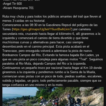
-Angel Ttr 600
-Alvaro Husqvarna 701
Ruta muy chula y para todos los públicos amantes del trail que lleven al
menos 3 caídas en su historial.
Comenzamos a las 08:30 en la Gasolinera Repsol del polígono de las
Torres (
https://goo.gl/maps/Ug3wVY6uxtBwhLkm7
) por carretera
secundaria rota, cruzando hasta llegar al kilómetro 6, allí giraremos a la
izquierda y comenzará el camino de tierra divertido y que tiene
muchísimas curvas y alternativas para hacer, casi siempre
desembocando en el camino principal. Esta pista acabará en el
Transvase, pero enseguida volverá a adentrase la pista de nuevo.
Bordeamos Campos del Rio, Evitando la famosa bajada Bin Laden, ya
que es una pista un poco compleja para algunas motos "Trail". Seguimos
paralelos al Rio Mula, dejando Campos del Rio a la izquierda.
Continuamos un pequeño trozo por nacional hasta llegar al Km 19 donde
giraremos a la izquierda y pondremos rumbo a la Sierra de la Muela,
comienzan unas pistas con un poco de todo, piedras sueltas, escalones,
subida y bajadas, un gozo, todo perfectamente pasable, siempre que se
tenga confianza en uno mismo y en la moto.