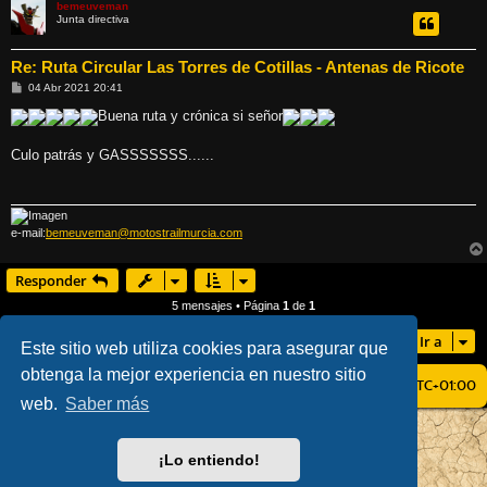
bemeuveman
Junta directiva
Re: Ruta Circular Las Torres de Cotillas - Antenas de Ricote
M
04 Abr 2021 20:41
e
n
Buena ruta y crónica si señor
s
a
j
Culo patrás y GASSSSSSS......
e
e-mail:
bemeuveman@motostrailmurcia.com
Responder
5 mensajes • Página
1
de
1
Ir a
Este sitio web utiliza cookies para asegurar que
obtenga la mejor experiencia en nuestro sitio
ÍNDICE GENERAL
TODOS LOS HORARIOS SON
UTC+01:00
web.
Saber más
AÇIEEED! STYLE BY
IAN BRADLEY
DESARROLLADO POR
PHPBB
® FORUM SOFTWARE © PHPBB LIMITED
¡Lo entiendo!
TRADUCCIÓN AL ESPAÑOL POR
PHPBB ESPAÑA
PRIVACIDAD
|
CONDICIONES