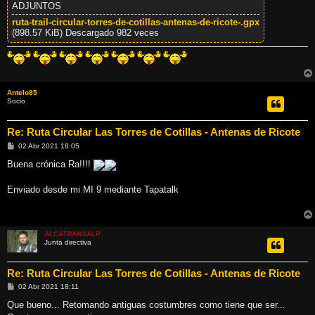
ADJUNTOS
ruta-trail-circular-torres-de-cotillas-antenas-de-ricote-.gpx
(898.57 KiB) Descargado 982 veces
Antelo85
Socio
Re: Ruta Circular Las Torres de Cotillas - Antenas de Ricote
M
02 Abr 2021 18:05
e
n
Buena crónica Ra!!!!
s
a
j
Enviado desde mi MI 9 mediante Tapatalk
e
ALCATRANSALP
Junta directiva
Re: Ruta Circular Las Torres de Cotillas - Antenas de Ricote
M
02 Abr 2021 18:11
e
n
Que bueno... Retomando antiguas costumbres como tiene que ser...
s