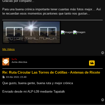
Gracias por compartir...
a
j
e
Para una buena crónica importante tener cuantas más fotos mejor.... Así
te recuerdan esos momentos picantones que tanto nos gustan...
Mis Videos
SaTa
Junta directiva
Re: Ruta Circular Las Torres de Cotillas - Antenas de Ricote
M
03 Abr 2021 15:49
e
n
Que gusto, buena gente, buena ruta y mejor crónica
s
a
j
Enviado desde mi ALP-L09 mediante Tapatalk
e