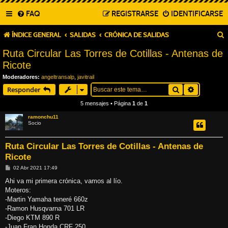
FAQ
REGISTRARSE
IDENTIFICARSE
ÍNDICE GENERAL
SALIDAS
CRÓNICA DE SALIDAS
Ruta Circular Las Torres de Cotillas - Antenas de
Ricote
Moderadores:
angeltransalp
,
javitrail
Buscar
Búsqueda
Responder
5 mensajes • Página
1
de
1
ramonchu11
Socio
Ruta Circular Las Torres de Cotillas - Antenas de
Ricote
M
02 Abr 2021 17:49
e
n
Ahi va mi primera crónica, vamos al lío.
s
Moteros:
a
j
-Martin Yamaha teneré 660z
e
-Ramon Husqvarna 701 LR
-Diego KTM 890 R
-Juan Fran Honda CRF 250