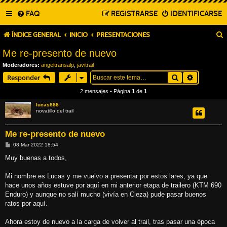
FAQ
REGISTRARSE
IDENTIFICARSE
ÍNDICE GENERAL
INICIO
PRESENTACIONES
Me re-presento de nuevo
Moderadores:
angeltransalp
,
javitrail
Buscar
Búsqueda
Responder
2 mensajes • Página
1
de
1
lucas888
novatillo del trail
Me re-presento de nuevo
M
08 Mar 2022 18:54
e
n
Muy buenas a todos,
s
a
j
Mi nombre es Lucas y me vuelvo a presentar por estos lares, ya que
e
hace unos años estuve por aquí en mi anterior etapa de trailero (KTM 690
Enduro) y aunque no salí mucho (vivía en Cieza) pude pasar buenos
ratos por aquí.
Ahora estoy de nuevo a la carga de volver al trail, tras pasar una época