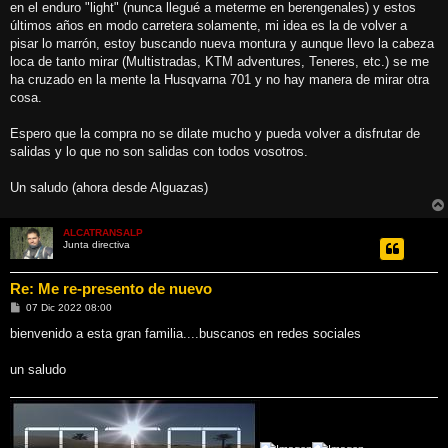
en el enduro "light" (nunca llegué a meterme en berengenales) y estos
últimos años en modo carretera solamente, mi idea es la de volver a
pisar lo marrón, estoy buscando nueva montura y aunque llevo la cabeza
loca de tanto mirar (Multistradas, KTM adventures, Teneres, etc.) se me
ha cruzado en la mente la Husqvarna 701 y no hay manera de mirar otra
cosa.
Espero que la compra no se dilate mucho y pueda volver a disfrutar de
salidas y lo que no son salidas con todos vosotros.
Un saludo (ahora desde Alguazas)
ALCATRANSALP
Junta directiva
Re: Me re-presento de nuevo
M
07 Dic 2022 08:00
e
n
bienvenido a esta gran familia....buscanos en redes sociales
s
a
j
un saludo
e