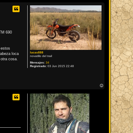
KTM 690
 estos
lucas888
cabeza loca
novatillo del trail
 otra cosa.
Mensajes:
34
Registrado:
03 Jun 2015 22:48
A
r
r
i
b
a