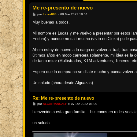
Me re-presento de nuevo
M
por
lucas888
»
08 Mar 2022 18:54
e
n
Muy buenas a todos,
s
a
j
Mi nombre es Lucas y me vuelvo a presentar por estos lare
e
Enduro) y aunque no salí mucho (vivía en Cieza) pude pasa
Ahora estoy de nuevo a la carga de volver al trail, tras p
últimos años en modo carretera solamente, mi idea es la d
de tanto mirar (Multistradas, KTM adventures, Teneres, et
Espero que la compra no se dilate mucho y pueda volver a d
Un saludo (ahora desde Alguazas)
Re: Me re-presento de nuevo
M
por
ALCATRANSALP
»
07 Dic 2022 08:00
e
n
bienvenido a esta gran familia....buscanos en redes social
s
a
j
un saludo
e