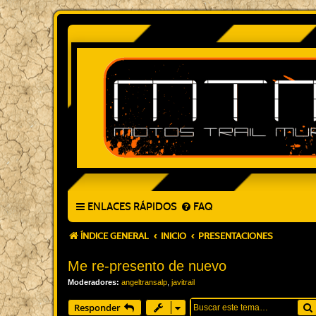
ENLACES RÁPIDOS
FAQ
ÍNDICE GENERAL
INICIO
PRESENTACIONES
Me re-presento de nuevo
Moderadores:
angeltransalp
,
javitrail
Responder