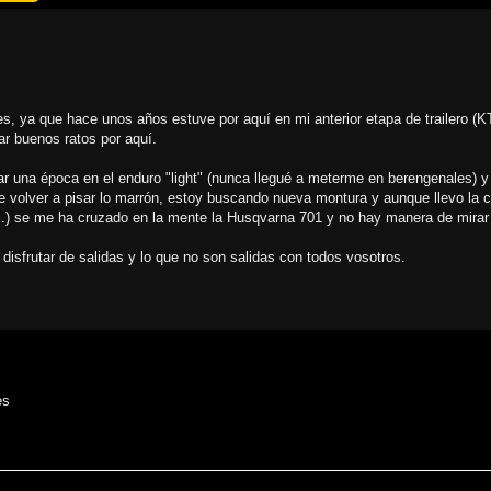
s, ya que hace unos años estuve por aquí en mi anterior etapa de trailero (
r buenos ratos por aquí.
asar una época en el enduro "light" (nunca llegué a meterme en berengenales) y
e volver a pisar lo marrón, estoy buscando nueva montura y aunque llevo la 
c.) se me ha cruzado en la mente la Husqvarna 701 y no hay manera de mirar
isfrutar de salidas y lo que no son salidas con todos vosotros.
es