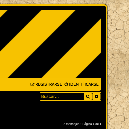
REGISTRARSE
IDENTIFICARSE
Buscar
BÚSQUEDA AVA
2 mensajes • Página
1
de
1