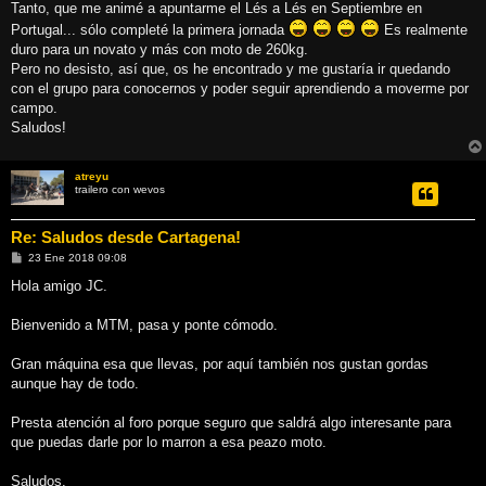
Tanto, que me animé a apuntarme el Lés a Lés en Septiembre en
Portugal... sólo completé la primera jornada
Es realmente
duro para un novato y más con moto de 260kg.
Pero no desisto, así que, os he encontrado y me gustaría ir quedando
con el grupo para conocernos y poder seguir aprendiendo a moverme por
campo.
Saludos!
atreyu
trailero con wevos
Re: Saludos desde Cartagena!
M
23 Ene 2018 09:08
e
n
Hola amigo JC.
s
a
j
Bienvenido a MTM, pasa y ponte cómodo.
e
Gran máquina esa que llevas, por aquí también nos gustan gordas
aunque hay de todo.
Presta atención al foro porque seguro que saldrá algo interesante para
que puedas darle por lo marron a esa peazo moto.
Saludos.