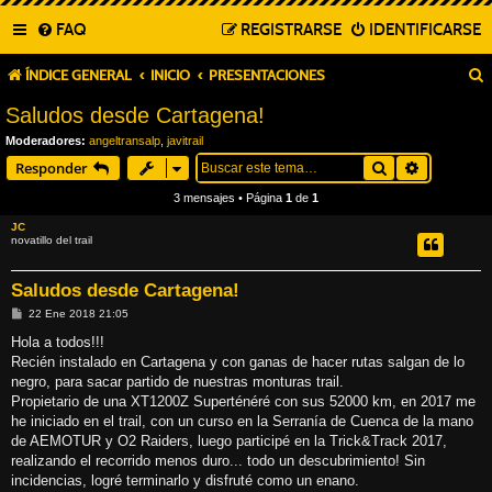
FAQ
REGISTRARSE
IDENTIFICARSE
ÍNDICE GENERAL
INICIO
PRESENTACIONES
Saludos desde Cartagena!
Moderadores:
angeltransalp
,
javitrail
Buscar
Búsqueda
Responder
3 mensajes • Página
1
de
1
JC
novatillo del trail
Saludos desde Cartagena!
M
22 Ene 2018 21:05
e
n
Hola a todos!!!
s
Recién instalado en Cartagena y con ganas de hacer rutas salgan de lo
a
j
negro, para sacar partido de nuestras monturas trail.
e
Propietario de una XT1200Z Superténéré con sus 52000 km, en 2017 me
he iniciado en el trail, con un curso en la Serranía de Cuenca de la mano
de AEMOTUR y O2 Raiders, luego participé en la Trick&Track 2017,
realizando el recorrido menos duro... todo un descubrimiento! Sin
incidencias, logré terminarlo y disfruté como un enano.