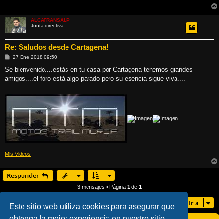
ALCATRANSALP
Junta directiva
Re: Saludos desde Cartagena!
M
27 Ene 2018 09:50
e
n
Se bienvenido....estás en tu casa por Cartagena tenemos grandes
s
amigos....el foro está algo parado pero su esencia sigue viva....
a
j
e
Mis Videos
Responder
3 mensajes • Página
1
de
1
Ir a
Este sitio web utiliza cookies para asegurar que
obtenga la mejor experiencia en nuestro sitio