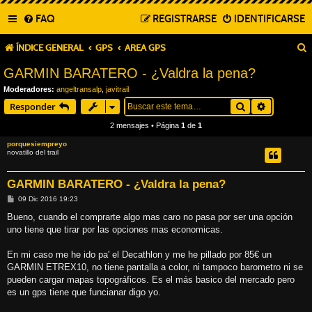
FAQ
REGISTRARSE
IDENTIFICARSE
ÍNDICE GENERAL
GPS
AREA GPS
GARMIN BARATERO - ¿Valdra la pena?
Moderadores:
angeltransalp
,
javitrail
Buscar
Búsqueda
Responder
2 mensajes • Página
1
de
1
porquesiempreyo
novatillo del trail
GARMIN BARATERO - ¿Valdra la pena?
M
09 Dic 2016 19:23
e
n
Bueno, cuando el comprarte algo mas caro no pasa por ser una opción
s
uno tiene que tirar por las opciones mas economicas.
a
j
e
En mi caso me he ido pa' el Decathlon y me he pillado por 85€ un
GARMIN ETREX10, no tiene pantalla a color, ni tampoco barometro ni se
pueden cargar mapas topográficos. Es el más basico del mercado pero
es un gps tiene que funcianar digo yo.