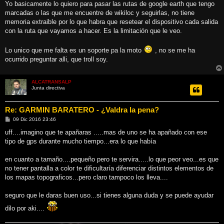
Yo basicamente lo quiero para pasar las rutas de google earth que tengo
marcadas o las que me encuentre de wikiloc y seguirlas, no tiene
memoria extraible por lo que habra que resetear el dispositivo cada salida
con la ruta que vayamos a hacer. Es la limitación que le veo.
Lo unico que me falta es un soporte pa la moto
, no se me ha
ocurrido preguntar alli, que troll soy.
ALCATRANSALP
Junta directiva
Re: GARMIN BARATERO - ¿Valdra la pena?
M
09 Dic 2016 23:46
e
n
uff....imagino que te apañaras .....mas de uno se ha apañado con ese
s
tipo de gps durante mucho tiempo...era lo que había
a
j
e
en cuanto a tamaño....pequeño pero te servira.....lo que peor veo...es que
no tener pantalla a color te dificultaría diferenciar distintos elementos de
los mapas topograficos...pero claro tampoco los lleva....
seguro que le daras buen uso...si tienes alguna duda y se puede ayudar
dilo por aki....