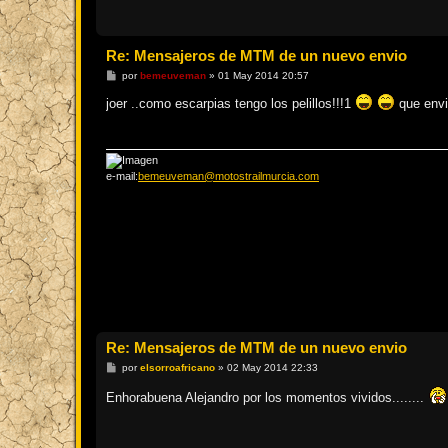
Re: Mensajeros de MTM de un nuevo envio
M
por
bemeuveman
»
01 May 2014 20:57
e
n
joer ..como escarpias tengo los pelillos!!!1
que envi
s
a
j
e
e-mail:
bemeuveman@motostrailmurcia.com
Re: Mensajeros de MTM de un nuevo envio
M
por
elsorroafricano
»
02 May 2014 22:33
e
n
Enhorabuena Alejandro por los momentos vividos........
s
a
j
e