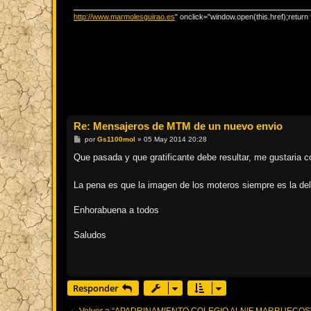
e
http://www.marmolesguirao.es
" onclick="window.open(this.href);return 
Re: Mensajeros de MTM de un nuevo envio
M
por
Gs1100mol
»
05 May 2014 20:28
e
n
Que pasada y que gratificante debe resultar, me gustaria 
s
a
j
La pena es que la imagen de los moteros siempre es la d
e
Enhorabuena a todos
Saludos
Responder
Volver a “APADRINAMIENTO COLEGIO ALNIF MARRUECOS