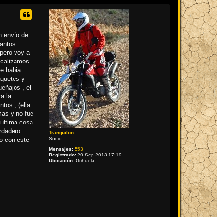
n envío de
uantos
 pero voy a
localizamos
ue habia
aquetes y
eñajos , el
a la
tos , (ella
mas y no fue
 ultima cosa
erdadero
Tranquilon
Socio
do con este
Mensajes:
553
Registrado:
20 Sep 2013 17:19
Ubicación:
Orihuela