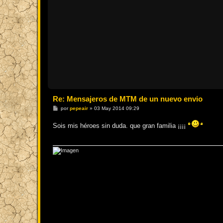
Re: Mensajeros de MTM de un nuevo envio
M
por
pepeair
»
03 May 2014 09:29
e
n
Sois mis héroes sin duda. que gran familia ¡¡¡¡
s
a
j
e