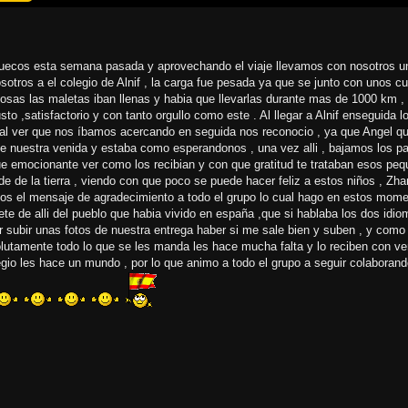
ruecos esta semana pasada y aprovechando el viaje llevamos con nosotros u
sotros a el colegio de Alnif , la carga fue pesada ya que se junto con unos c
osas las maletas iban llenas y habia que llevarlas durante mas de 1000 km ,
o ,satisfactorio y con tanto orgullo como este . Al llegar a Alnif enseguida 
 y al ver que nos íbamos acercando en seguida nos reconocio , ya que Angel q
de nuestra venida y estaba como esperandonos , una vez alli , bajamos los p
ue emocionante ver como los recibian y con que gratitud te trataban esos pequ
e de la tierra , viendo con que poco se puede hacer feliz a estos niños , Zhar
mos el mensaje de agradecimiento a todo el grupo lo cual hago en estos momen
ete de alli del pueblo que habia vivido en españa ,que si hablaba los dos idio
tar subir unas fotos de nuestra entrega haber si me sale bien y suben , y como
olutamente todo lo que se les manda les hace mucha falta y lo reciben con v
io les hace un mundo , por lo que animo a todo el grupo a seguir colaboran