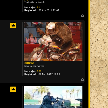
Trailerillo en triciclo
Mensajes:
81
Registrado:
30 Abr 2011 22:01
A
r
r
i
b
a
OSO650
trailero con wevos
Mensajes:
206
Registrado:
07 Mar 2012 12:29
A
r
r
i
b
a