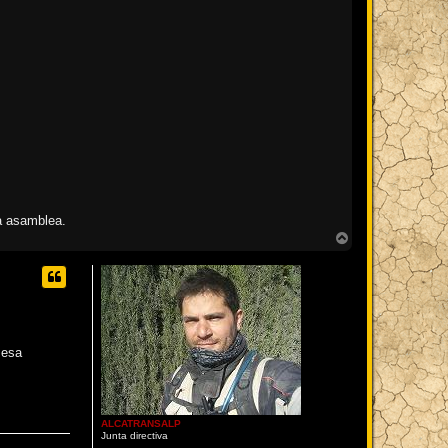
ma asamblea.
A
r
r
i
b
a
 esa
ALCATRANSALP
Junta directiva