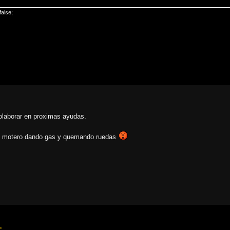
false;
colaborar en proximas ayudas.
el motero dando gas y quemando ruedas
”