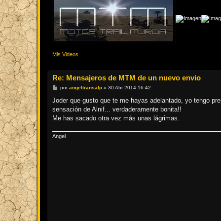
Mis Videos
Re: Mensajeros de MTM de un nuevo envio
M
por
angeltransalp
»
30 Abr 2014 16:42
e
n
Joder que gusto que te me hayas adelantado, yo tengo pre
s
sensación de Alnif... verdaderamente bonita!!
a
j
Me has sacado otra vez más unas lágrimas.
e
Angel