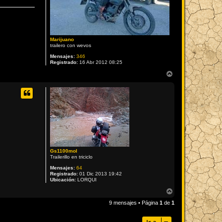
Marijuano
trailero con wevos
Mensajes:
346
Registrado:
16 Abr 2012 08:25
A
r
r
i
b
a
Gs1100mol
Trailerillo en triciclo
Mensajes:
64
Registrado:
01 Dic 2013 19:42
Ubicación:
LORQUI
A
r
9 mensajes • Página
1
de
1
r
i
b
Ir a