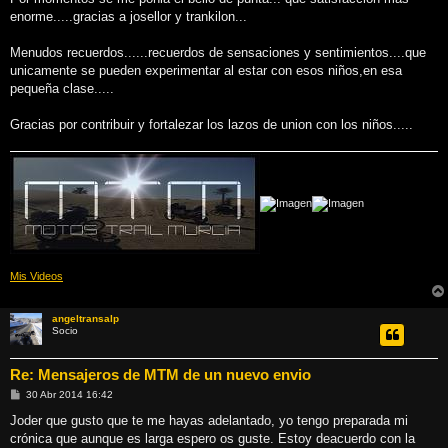
s
enorme.....gracias a josellor y trankilon...
a
j
e
Menudos recuerdos......recuerdos de sensaciones y sentimientos....que
unicamente se pueden experimentar al estar con esos niños,en esa
pequeña clase.....
Gracias por contribuir y fortalezar los lazos de union con los niños.....
Mis Videos
angeltransalp
Socio
Re: Mensajeros de MTM de un nuevo envio
M
30 Abr 2014 16:42
e
n
Joder que gusto que te me hayas adelantado, yo tengo preparada mi
s
crónica que aunque es larga espero os guste. Estoy deacuerdo con la
a