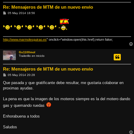
Re: Mensajeros de MTM de un nuevo envio
M
05 May 2014 18:56
e
n
s
a
j
e
http://www.marmolesguirao.es
" onclick="window.open(this.href);return false;
Gs1100mol
Trailerillo en triciclo
Re: Mensajeros de MTM de un nuevo envio
M
05 May 2014 20:28
e
n
Que pasada y que gratificante debe resultar, me gustaria colaborar en
s
proximas ayudas.
a
j
e
La pena es que la imagen de los moteros siempre es la del motero dando
gas y quemando ruedas
Enhorabuena a todos
Saludos