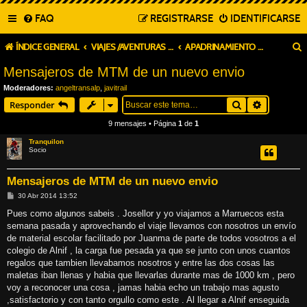
FAQ
REGISTRARSE
IDENTIFICARSE
ÍNDICE GENERAL
VIAJES /AVENTURAS MOTOSTRAILMURCIA
APADRINAMIENTO COLEGIO ALNIF MARRUECOS
Mensajeros de MTM de un nuevo envio
Moderadores:
angeltransalp
,
javitrail
Buscar
Búsqueda
Responder
9 mensajes • Página
1
de
1
Tranquilon
Socio
Mensajeros de MTM de un nuevo envio
M
30 Abr 2014 13:52
e
n
Pues como algunos sabeis . Josellor y yo viajamos a Marruecos esta
s
semana pasada y aprovechando el viaje llevamos con nosotros un envío
a
j
de material escolar facilitado por Juanma de parte de todos vosotros a el
e
colegio de Alnif , la carga fue pesada ya que se junto con unos cuantos
regalos que tambien llevabamos nosotros y entre las dos cosas las
maletas iban llenas y habia que llevarlas durante mas de 1000 km , pero
voy a reconocer una cosa , jamas habia echo un trabajo mas agusto
,satisfactorio y con tanto orgullo como este . Al llegar a Alnif enseguida