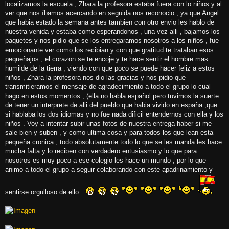
localizamos la escuela , Zhara la profesora estaba fuera con lo niños y al
ver que nos íbamos acercando en seguida nos reconocio , ya que Angel
que habia estado la semana antes tambien con otro envio les hablo de
nuestra venida y estaba como esperandonos , una vez alli , bajamos los
paquetes y nos pidio que se los entregaramos nosotros a los niños , fue
emocionante ver como los recibian y con que gratitud te trataban esos
pequeñajos , el corazon se te encoje y te hace sentir el hombre mas
humilde de la tierra , viendo con que poco se puede hacer feliz a estos
niños , Zhara la profesora nos dio las gracias y nos pidio que
transmitieramos el mensaje de agradecimiento a todo el grupo lo cual
hago en estos momentos , (ella no habla español pero tuvimos la suerte
de tener un interprete de alli del pueblo que habia vivido en españa ,que
si hablaba los dos idiomas y no fue nada dificil entendernos con ella y los
niños . Voy a intentar subir unas fotos de nuestra entrega haber si me
sale bien y suben , y como ultima cosa y para todos los que lean esta
pequeña cronica , todo absolutamente todo lo que se les manda les hace
mucha falta y lo reciben con verdadero entusiasmo y lo que para
nosotros es muy poco a ese colegio les hace un mundo , por lo que
animo a todo el grupo a seguir colaborando con este apadrinamiento y
sentirse orgulloso de ello .