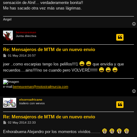
j
sensación de Alnif... verdaderamente bonita!!
e
Me has sacado otra vez más unas lágrimas.
Angel
bemeuveman
Junta directiva
Re: Mensajeros de MTM de un nuevo envio
M
01 May 2014 20:57
e
n
joer ..como escarpias tengo los pelillos!!!1
que envidia y que
s
recuerdos....ains!!!!no se cuando pero VOLVERÉ!!!!!!
a
j
e
e-mail:
bemeuveman@motostrailmurcia.com
elsorroafricano
trailero con wevos
Re: Mensajeros de MTM de un nuevo envio
M
02 May 2014 22:33
e
n
Enhorabuena Alejandro por los momentos vividos........
s
a