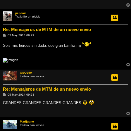
j
e
pepeair
Trailerillo en triciclo
Re: Mensajeros de MTM de un nuevo envio
M
03 May 2014 09:29
e
n
Sois mis héroes sin duda. que gran familia ¡¡¡¡
s
a
j
e
OSO650
trailero con wevos
Re: Mensajeros de MTM de un nuevo envio
M
05 May 2014 09:53
e
n
GRANDES GRANDES GRANDES GRANDES
s
a
j
e
Marijuano
trailero con wevos