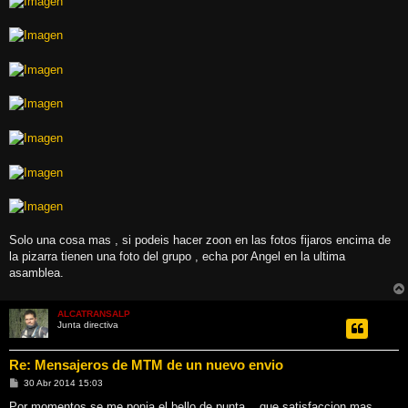
Solo una cosa mas , si podeis hacer zoon en las fotos fijaros encima de
la pizarra tienen una foto del grupo , echa por Angel en la ultima
asamblea.
ALCATRANSALP
Junta directiva
Re: Mensajeros de MTM de un nuevo envio
M
30 Abr 2014 15:03
e
n
Por momentos se me ponia el bello de punta... que satisfaccion mas