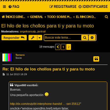
FAQ
REGISTRARSE
IDENTIFICARSE
ÍNDICE GENERAL
GENERAL
TODO SOBRE MÉCANICA Y "ÑAPAS" DIVERSAS.-
EL RINCON DE TORNERO
El hilo de los chollos para ti y para tu moto
Moderadores:
angeltransalp
,
javitrail
Buscar
Búsqueda
Responder
1
2
Anterior
19 mensajes
Tornero
Socio
Re: El hilo de los chollos para ti y para tu moto
M
11 Jul 2013 16:29
e
n
s
Vigue660 escribió:
a
j
Buenas.
e
Una pequeña aportación
http://dx.com/es/p/bt-interphone-handsf ... -set-35612
"
onclick="window.open(this.href);return false;