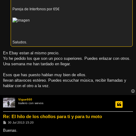
Pareja de Interfonos por 65€
Saludos.
En Ebay estan al mismo precio.
Yo he pedido los que son un poco superiores. Puedes enlazar con otros.
Una semana me han tardado en llegar.
Esos que has puesto hablan muy bien de ellos.
llevan altavoces estéreo. Puedes escuchar música, recibir llamadas y
hablar con el otro a la vez.
Vigue660
trailero con wevos
Re: El hilo de los chollos para ti y para tu moto
M
30 Jul 2013 15:20
e
n
Buenas.
s