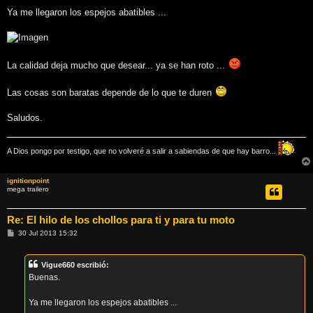
a
j
Ya me llegaron los espejos abatibles ...
e
La calidad deja mucho que desear... ya se han roto ...
Las cosas son baratas depende de lo que te duren
Saludos.
A Dios pongo por testigo, que no volveré a salir a sabiendas de que hay barro...
ignitionpoint
mega trailero
Re: El hilo de los chollos para ti y para tu moto
M
30 Jul 2013 15:32
e
n
s
Vigue660 escribió:
a
j
Buenas.
e
Ya me llegaron los espejos abatibles ...