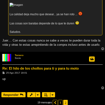
La calidad deja mucho que desear... ya se han roto ...
Las cosas son baratas depende de lo que te duren
Saludos.
Juer.... Con estas cosas nunca se sabe a veces te pueden durar toda la
vida y otras te estas arrepintiendo de la compra incluso antes de usarlo.
Tornero
Socio
Re: El hilo de los chollos para ti y para tu moto
M
25 Ago 2017 18:01
e
n
up
s
a
j
e
Responder
1
2
Anterior
19 mensajes